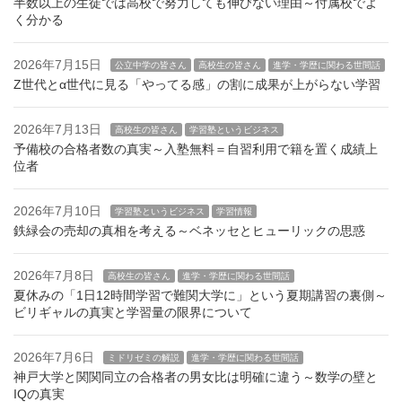
半数以上の生徒では高校で努力しても伸びない理由～付属校でよ
く分かる
2026年7月15日
公立中学の皆さん
高校生の皆さん
進学・学歴に関わる世間話
Z世代とα世代に見る「やってる感」の割に成果が上がらない学習
2026年7月13日
高校生の皆さん
学習塾というビジネス
予備校の合格者数の真実～入塾無料＝自習利用で籍を置く成績上
位者
2026年7月10日
学習塾というビジネス
学習情報
鉄緑会の売却の真相を考える～ベネッセとヒューリックの思惑
2026年7月8日
高校生の皆さん
進学・学歴に関わる世間話
夏休みの「1日12時間学習で難関大学に」という夏期講習の裏側～
ビリギャルの真実と学習量の限界について
2026年7月6日
ミドリゼミの解説
進学・学歴に関わる世間話
神戸大学と関関同立の合格者の男女比は明確に違う～数学の壁と
IQの真実