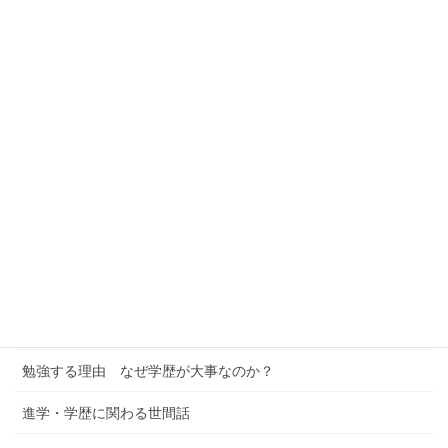
学習情報
学習情報カテゴリー
ミドリゼミの解説
公立中学の皆さん
高校生の皆さん
中学受験への考察
進学校への考察
学習塾というビジネス
勉強する理由 なぜ学歴が大事なのか？
進学・学歴に関わる世間話