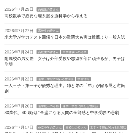
2026年7月29日
高校生の皆さん
高校数学で必要な理系脳を脳科学から考える
2026年7月27日
高校生の皆さん
米大学が学力テスト回帰？日本の難関大も実は推薦より一般入試
2026年7月24日
高校生の皆さん
中学受験への考察
附属校の男女差 女子は外部受験や志望学部に頑張るが、男子は
崩壊
2026年7月22日
進学・学歴に関わる世間話
学習情報
一人っ子・第一子が優秀な理由。姉と弟の「弟」が陥る罠と逆転
劇
2026年7月20日
進学校への考察
進学・学歴に関わる世間話
30歳代、40 歳代に全盛になる人間の全能感と中学受験の悲劇
2026年7月17日
公立中学の皆さん
高校生の皆さん
進学・学歴に関わる世間話