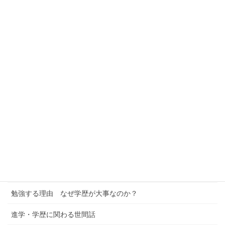
学習情報
学習情報カテゴリー
ミドリゼミの解説
公立中学の皆さん
高校生の皆さん
中学受験への考察
進学校への考察
学習塾というビジネス
勉強する理由 なぜ学歴が大事なのか？
進学・学歴に関わる世間話