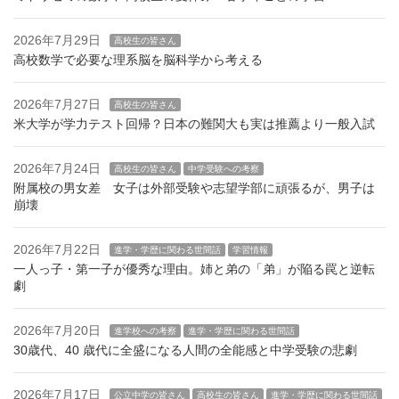
2026年7月29日
高校生の皆さん
高校数学で必要な理系脳を脳科学から考える
2026年7月27日
高校生の皆さん
米大学が学力テスト回帰？日本の難関大も実は推薦より一般入試
2026年7月24日
高校生の皆さん
中学受験への考察
附属校の男女差 女子は外部受験や志望学部に頑張るが、男子は
崩壊
2026年7月22日
進学・学歴に関わる世間話
学習情報
一人っ子・第一子が優秀な理由。姉と弟の「弟」が陥る罠と逆転
劇
2026年7月20日
進学校への考察
進学・学歴に関わる世間話
30歳代、40 歳代に全盛になる人間の全能感と中学受験の悲劇
2026年7月17日
公立中学の皆さん
高校生の皆さん
進学・学歴に関わる世間話