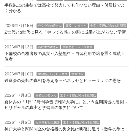
半数以上の生徒では高校で努力しても伸びない理由～付属校でよ
く分かる
2026年7月15日
公立中学の皆さん
高校生の皆さん
進学・学歴に関わる世間話
Z世代とα世代に見る「やってる感」の割に成果が上がらない学習
2026年7月13日
高校生の皆さん
学習塾というビジネス
予備校の合格者数の真実～入塾無料＝自習利用で籍を置く成績上
位者
2026年7月10日
学習塾というビジネス
学習情報
鉄緑会の売却の真相を考える～ベネッセとヒューリックの思惑
2026年7月8日
高校生の皆さん
進学・学歴に関わる世間話
夏休みの「1日12時間学習で難関大学に」という夏期講習の裏側～
ビリギャルの真実と学習量の限界について
2026年7月6日
ミドリゼミの解説
進学・学歴に関わる世間話
神戸大学と関関同立の合格者の男女比は明確に違う～数学の壁と