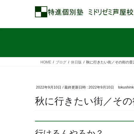
コ
ナ
ン
ビ
テ
ゲ
ン
ー
ツ
シ
へ
ョ
ス
ン
キ
に
ッ
移
HOME
ブログ
休日版
秋に行きたい街／その街の音
プ
動
2022年9月10日
/ 最終更新日時 :
2022年9月10日
tokushin
秋に行きたい街／その
行けるんやろか？