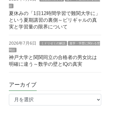
話
夏休みの「1日12時間学習で難関大学に」
という夏期講習の裏側～ビリギャルの真
実と学習量の限界について
2026年7月6日
ミドリゼミの解説
進学・学歴に関わる世
間話
神戸大学と関関同立の合格者の男女比は
明確に違う～数学の壁とIQの真実
アーカイブ
ア
ー
カ
イ
ブ