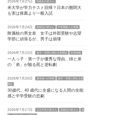
2026年7月27日
高校生の皆さん
米大学が学力テスト回帰？日本の難関大
も実は推薦より一般入試
2026年7月24日
高校生の皆さん
中学受験への考察
附属校の男女差 女子は外部受験や志望
学部に頑張るが、男子は崩壊
2026年7月22日
進学・学歴に関わる世間話
学習情報
一人っ子・第一子が優秀な理由。姉と弟
の「弟」が陥る罠と逆転劇
2026年7月20日
進学校への考察
進学・学歴に関わる世
間話
30歳代、40 歳代に全盛になる人間の全能
感と中学受験の悲劇
2026年7月17日
公立中学の皆さん
高校生の皆さん
進