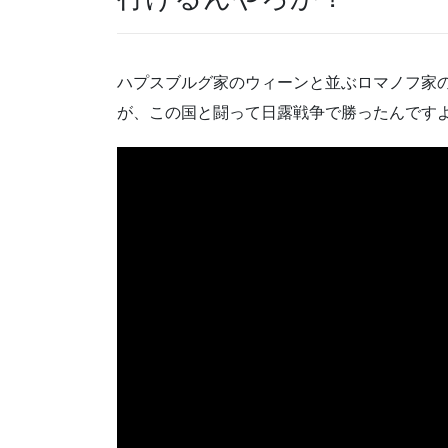
ハプスブルグ家のウィーンと並ぶロマノフ家
が、この国と闘って日露戦争で勝ったんです