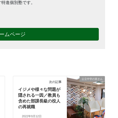
す特進個別塾です。
ームページ
公立中学の皆さん
次の記事
イジメや様々な問題が
隠される一因／教員も
含めた部課長級の役人
の再就職
2022年9月12日