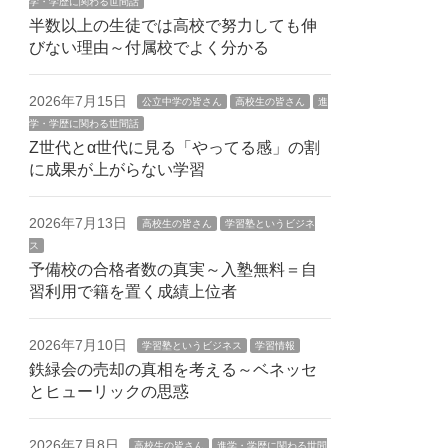
学・学歴に関わる世間話
半数以上の生徒では高校で努力しても伸
びない理由～付属校でよく分かる
2026年7月15日
公立中学の皆さん
高校生の皆さん
進
学・学歴に関わる世間話
Z世代とα世代に見る「やってる感」の割
に成果が上がらない学習
2026年7月13日
高校生の皆さん
学習塾というビジネ
ス
予備校の合格者数の真実～入塾無料＝自
習利用で籍を置く成績上位者
2026年7月10日
学習塾というビジネス
学習情報
鉄緑会の売却の真相を考える～ベネッセ
とヒューリックの思惑
2026年7月8日
高校生の皆さん
進学・学歴に関わる世間