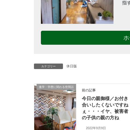
指
ホ
休日版
カテゴリー
進学・学歴に関わる世間話
前の記事
今日の親御様／お付き
合いしたくないですね
ぇ・・・イヤ、被害者
の子供の親の方ね
2022年9月9日