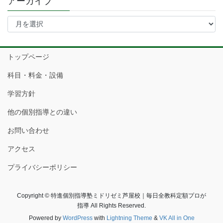
アーカイブ
ア
ー
カ
イ
トップページ
ブ
科目・料金・設備
学習方針
他の個別指導との違い
お問い合わせ
アクセス
プライバシーポリシー
Copyright © 特進個別指導塾ミドリゼミ芦屋校｜毎日全教科定額プロが
指導 All Rights Reserved.
Powered by
WordPress
with
Lightning Theme
&
VK All in One