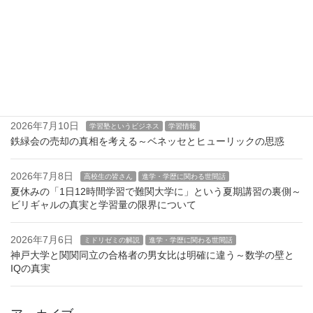
2026年7月15日
公立中学の皆さん
高校生の皆さん
進学・学歴に関わる世間話
Z世代とα世代に見る「やってる感」の割に成果が上がらない学習
2026年7月13日
高校生の皆さん
学習塾というビジネス
予備校の合格者数の真実～入塾無料＝自習利用で籍を置く成績上
位者
2026年7月10日
学習塾というビジネス
学習情報
鉄緑会の売却の真相を考える～ベネッセとヒューリックの思惑
2026年7月8日
高校生の皆さん
進学・学歴に関わる世間話
夏休みの「1日12時間学習で難関大学に」という夏期講習の裏側～
ビリギャルの真実と学習量の限界について
2026年7月6日
ミドリゼミの解説
進学・学歴に関わる世間話
神戸大学と関関同立の合格者の男女比は明確に違う～数学の壁と
IQの真実