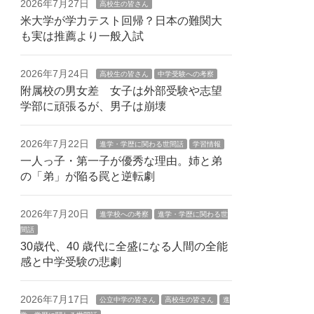
2026年7月27日
高校生の皆さん
米大学が学力テスト回帰？日本の難関大
も実は推薦より一般入試
2026年7月24日
高校生の皆さん
中学受験への考察
附属校の男女差 女子は外部受験や志望
学部に頑張るが、男子は崩壊
2026年7月22日
進学・学歴に関わる世間話
学習情報
一人っ子・第一子が優秀な理由。姉と弟
の「弟」が陥る罠と逆転劇
2026年7月20日
進学校への考察
進学・学歴に関わる世
間話
30歳代、40 歳代に全盛になる人間の全能
感と中学受験の悲劇
2026年7月17日
公立中学の皆さん
高校生の皆さん
進