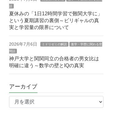
話
夏休みの「1日12時間学習で難関大学に」
という夏期講習の裏側～ビリギャルの真
実と学習量の限界について
2026年7月6日
ミドリゼミの解説
進学・学歴に関わる世
間話
神戸大学と関関同立の合格者の男女比は
明確に違う～数学の壁とIQの真実
アーカイブ
ア
ー
カ
イ
ブ