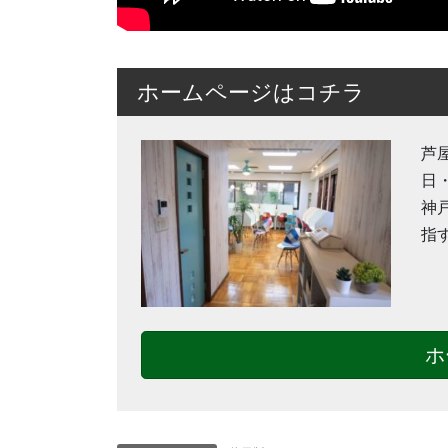
ホームページはコチラ
芦
日
神
指
ホ