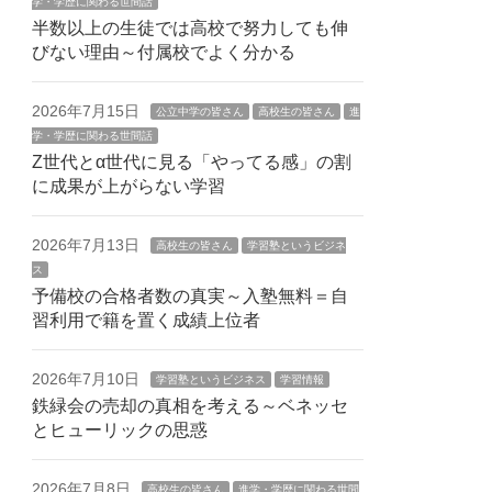
学・学歴に関わる世間話
半数以上の生徒では高校で努力しても伸
びない理由～付属校でよく分かる
2026年7月15日
公立中学の皆さん
高校生の皆さん
進
学・学歴に関わる世間話
Z世代とα世代に見る「やってる感」の割
に成果が上がらない学習
2026年7月13日
高校生の皆さん
学習塾というビジネ
ス
予備校の合格者数の真実～入塾無料＝自
習利用で籍を置く成績上位者
2026年7月10日
学習塾というビジネス
学習情報
鉄緑会の売却の真相を考える～ベネッセ
とヒューリックの思惑
2026年7月8日
高校生の皆さん
進学・学歴に関わる世間