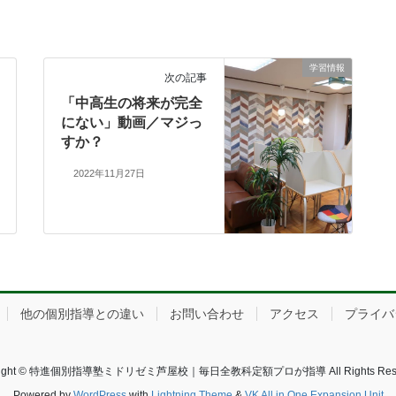
学習情報
次の記事
「中高生の将来が完全
にない」動画／マジっ
すか？
2022年11月27日
他の個別指導との違い
お問い合わせ
アクセス
プライバ
right © 特進個別指導塾ミドリゼミ芦屋校｜毎日全教科定額プロが指導 All Rights Rese
Powered by
WordPress
with
Lightning Theme
&
VK All in One Expansion Unit