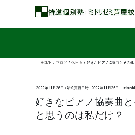
コ
ナ
ン
ビ
テ
ゲ
ン
ー
ツ
シ
へ
ョ
ス
ン
キ
に
ッ
移
HOME
ブログ
休日版
好きなピアノ協奏曲とその他
プ
動
2022年11月26日
/ 最終更新日時 :
2022年11月26日
tokush
好きなピアノ協奏曲と
と思うのは私だけ？