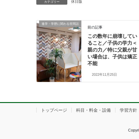
休日版
カテゴリー
進学・学歴に関わる世間話
前の記事
この数年に崩壊してい
ること／子供の学力＜
親の力／特に父親が甘
い場合は、子供は矯正
不能
2022年11月25日
トップページ
科目・料金・設備
学習方針
Copy