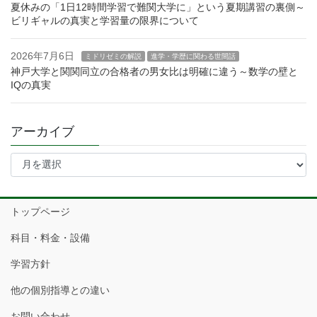
夏休みの「1日12時間学習で難関大学に」という夏期講習の裏側～
ビリギャルの真実と学習量の限界について
2026年7月6日
ミドリゼミの解説
進学・学歴に関わる世間話
神戸大学と関関同立の合格者の男女比は明確に違う～数学の壁と
IQの真実
アーカイブ
ア
ー
カ
イ
トップページ
ブ
科目・料金・設備
学習方針
他の個別指導との違い
お問い合わせ