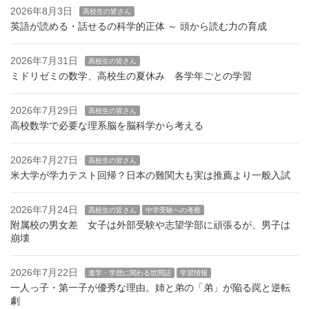
2026年8月3日
高校生の皆さん
英語が読める・話せるの科学的正体 ～ 頭から読む力の育成
2026年7月31日
高校生の皆さん
ミドリゼミの数学、高校生の夏休み 各学年ごとの学習
2026年7月29日
高校生の皆さん
高校数学で必要な理系脳を脳科学から考える
2026年7月27日
高校生の皆さん
米大学が学力テスト回帰？日本の難関大も実は推薦より一般入試
2026年7月24日
高校生の皆さん
中学受験への考察
附属校の男女差 女子は外部受験や志望学部に頑張るが、男子は
崩壊
2026年7月22日
進学・学歴に関わる世間話
学習情報
一人っ子・第一子が優秀な理由。姉と弟の「弟」が陥る罠と逆転
劇