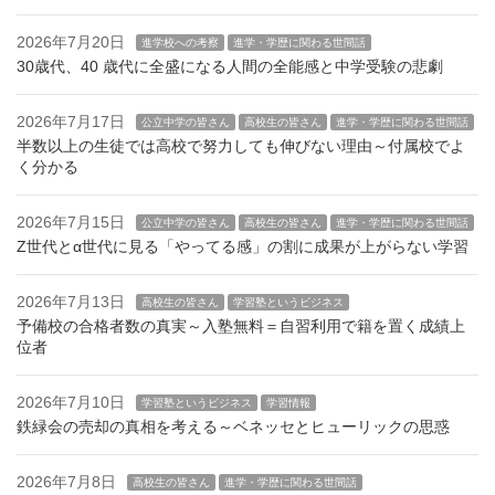
2026年7月20日
進学校への考察
進学・学歴に関わる世間話
30歳代、40 歳代に全盛になる人間の全能感と中学受験の悲劇
2026年7月17日
公立中学の皆さん
高校生の皆さん
進学・学歴に関わる世間話
半数以上の生徒では高校で努力しても伸びない理由～付属校でよ
く分かる
2026年7月15日
公立中学の皆さん
高校生の皆さん
進学・学歴に関わる世間話
Z世代とα世代に見る「やってる感」の割に成果が上がらない学習
2026年7月13日
高校生の皆さん
学習塾というビジネス
予備校の合格者数の真実～入塾無料＝自習利用で籍を置く成績上
位者
2026年7月10日
学習塾というビジネス
学習情報
鉄緑会の売却の真相を考える～ベネッセとヒューリックの思惑
2026年7月8日
高校生の皆さん
進学・学歴に関わる世間話