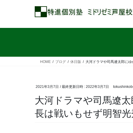
コ
ナ
ン
ビ
テ
ゲ
ン
ー
ツ
シ
へ
ョ
ス
ン
キ
に
ッ
移
HOME
ブログ
休日版
大河ドラマや司馬遼太郎にゆ
プ
動
2021年3月7日
/ 最終更新日時 :
2022年3月7日
tokushinkob
大河ドラマや司馬遼太
長は戦いもせず明智光