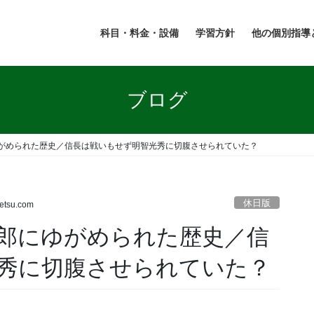
科目・料金・設備
学習方針
他の個別指導
ブログ
がめられた歴史／信長は戦いもせず明智光秀に切腹させられていた？
休日版
etsu.com
郎にゆがめられた歴史／信
秀に切腹させられていた？