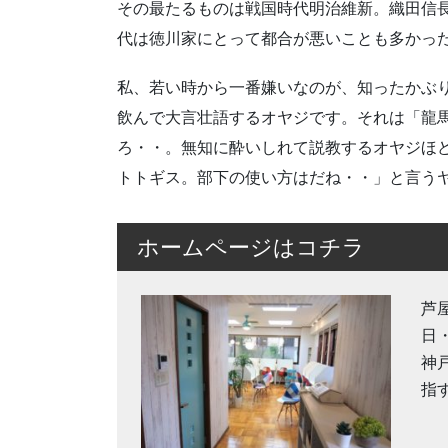
その最たるものは戦国時代明治維新。織田信
代は徳川家にとって都合が悪いことも多かっ
私、若い時から一番嫌いなのが、知ったかぶ
飲んで大言壮語するオヤジです。それは「龍
ろ・・。無知に酔いしれて説教するオヤジほ
トトギス。部下の使い方はだね・・」と言う
ホームページはコチラ
芦
日
神
指