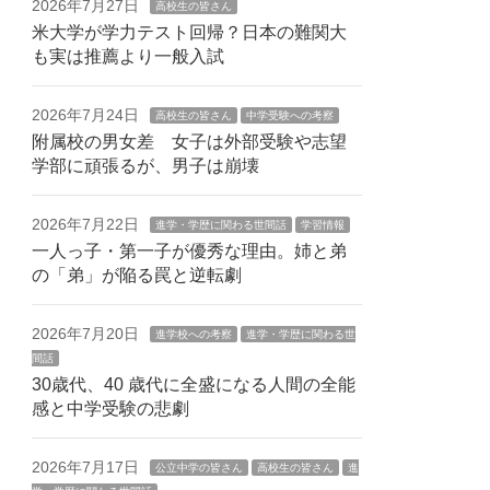
2026年7月27日
高校生の皆さん
米大学が学力テスト回帰？日本の難関大
も実は推薦より一般入試
2026年7月24日
高校生の皆さん
中学受験への考察
附属校の男女差 女子は外部受験や志望
学部に頑張るが、男子は崩壊
2026年7月22日
進学・学歴に関わる世間話
学習情報
一人っ子・第一子が優秀な理由。姉と弟
の「弟」が陥る罠と逆転劇
2026年7月20日
進学校への考察
進学・学歴に関わる世
間話
30歳代、40 歳代に全盛になる人間の全能
感と中学受験の悲劇
2026年7月17日
公立中学の皆さん
高校生の皆さん
進