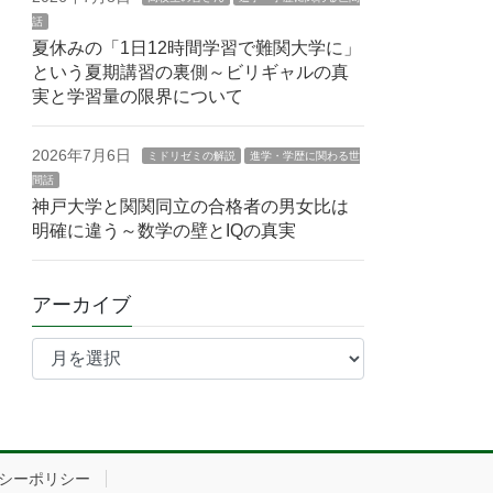
話
夏休みの「1日12時間学習で難関大学に」
という夏期講習の裏側～ビリギャルの真
実と学習量の限界について
2026年7月6日
ミドリゼミの解説
進学・学歴に関わる世
間話
神戸大学と関関同立の合格者の男女比は
明確に違う～数学の壁とIQの真実
アーカイブ
ア
ー
カ
イ
ブ
シーポリシー