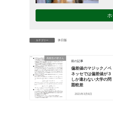
ホ
休日版
カテゴリー
高校生の皆さん
前の記事
偏差値のマジック／ベ
ネッセでは偏差値が３
しか違わない大学の問
題較差
2021年3月6日