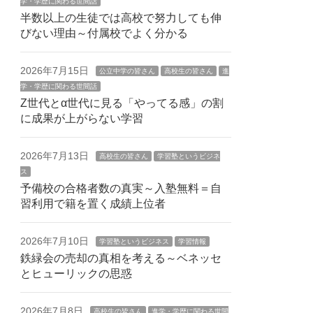
学・学歴に関わる世間話
半数以上の生徒では高校で努力しても伸
びない理由～付属校でよく分かる
2026年7月15日
公立中学の皆さん
高校生の皆さん
進
学・学歴に関わる世間話
Z世代とα世代に見る「やってる感」の割
に成果が上がらない学習
2026年7月13日
高校生の皆さん
学習塾というビジネ
ス
予備校の合格者数の真実～入塾無料＝自
習利用で籍を置く成績上位者
2026年7月10日
学習塾というビジネス
学習情報
鉄緑会の売却の真相を考える～ベネッセ
とヒューリックの思惑
2026年7月8日
高校生の皆さん
進学・学歴に関わる世間