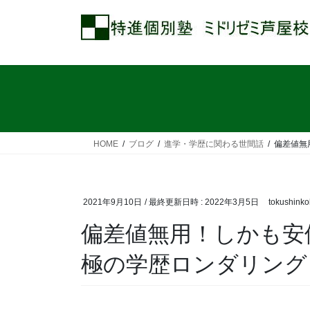
コ
ナ
ン
ビ
テ
ゲ
ン
ー
ツ
シ
へ
ョ
ス
ン
キ
に
ッ
移
HOME
ブログ
進学・学歴に関わる世間話
偏差値無
プ
動
2021年9月10日
/ 最終更新日時 :
2022年3月5日
tokushink
偏差値無用！しかも安
極の学歴ロンダリング