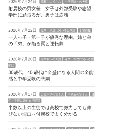
2026年7月24日
高校生の皆さん
中学受験への考察
附属校の男女差 女子は外部受験や志望
学部に頑張るが、男子は崩壊
2026年7月22日
進学・学歴に関わる世間話
学習情報
一人っ子・第一子が優秀な理由。姉と弟
の「弟」が陥る罠と逆転劇
2026年7月20日
進学校への考察
進学・学歴に関わる世
間話
30歳代、40 歳代に全盛になる人間の全能
感と中学受験の悲劇
2026年7月17日
公立中学の皆さん
高校生の皆さん
進
学・学歴に関わる世間話
半数以上の生徒では高校で努力しても伸
びない理由～付属校でよく分かる