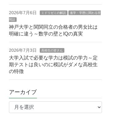
2026年7月6日
ミドリゼミの解説
進学・学歴に関わる世
間話
神戸大学と関関同立の合格者の男女比は
明確に違う～数学の壁とIQの真実
2026年7月3日
高校生の皆さん
大学入試で必要な学力は模試の学力～定
期テストは良いのに模試がダメな高校生
の特徴
アーカイブ
ア
ー
カ
イ
ブ