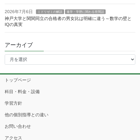
2026年7月6日
ミドリゼミの解説
進学・学歴に関わる世間話
神戸大学と関関同立の合格者の男女比は明確に違う～数学の壁と
IQの真実
アーカイブ
ア
ー
カ
イ
トップページ
ブ
科目・料金・設備
学習方針
他の個別指導との違い
お問い合わせ
アクセス