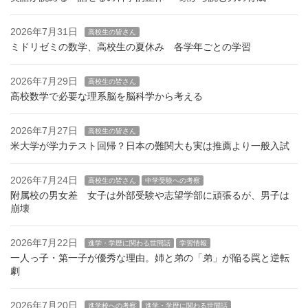
2026年7月31日
高校生の皆さん
ミドリゼミの数学、高校生の夏休み 各学年ごとの学習
2026年7月29日
高校生の皆さん
高校数学で必要な理系脳を脳科学から考える
2026年7月27日
高校生の皆さん
米大学が学力テスト回帰？日本の難関大も実は推薦より一般入試
2026年7月24日
高校生の皆さん
中学受験への考察
附属校の男女差 女子は外部受験や志望学部に頑張るが、男子は
崩壊
2026年7月22日
進学・学歴に関わる世間話
学習情報
一人っ子・第一子が優秀な理由。姉と弟の「弟」が陥る罠と逆転
劇
2026年7月20日
進学校への考察
進学・学歴に関わる世間話