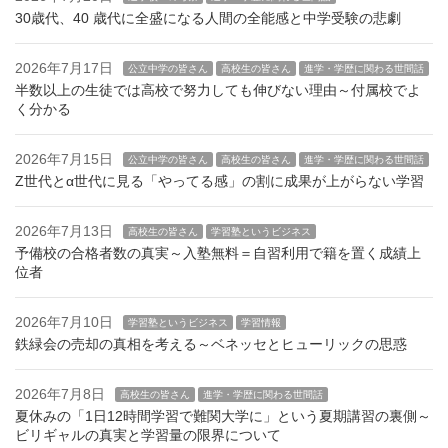
30歳代、40 歳代に全盛になる人間の全能感と中学受験の悲劇
2026年7月17日
公立中学の皆さん
高校生の皆さん
進学・学歴に関わる世間話
半数以上の生徒では高校で努力しても伸びない理由～付属校でよ
く分かる
2026年7月15日
公立中学の皆さん
高校生の皆さん
進学・学歴に関わる世間話
Z世代とα世代に見る「やってる感」の割に成果が上がらない学習
2026年7月13日
高校生の皆さん
学習塾というビジネス
予備校の合格者数の真実～入塾無料＝自習利用で籍を置く成績上
位者
2026年7月10日
学習塾というビジネス
学習情報
鉄緑会の売却の真相を考える～ベネッセとヒューリックの思惑
2026年7月8日
高校生の皆さん
進学・学歴に関わる世間話
夏休みの「1日12時間学習で難関大学に」という夏期講習の裏側～
ビリギャルの真実と学習量の限界について