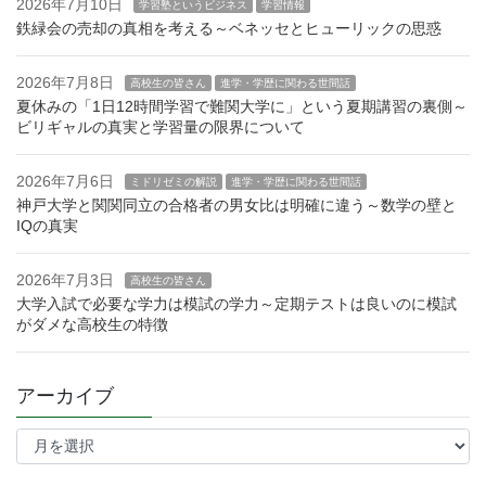
2026年7月10日
学習塾というビジネス
学習情報
鉄緑会の売却の真相を考える～ベネッセとヒューリックの思惑
2026年7月8日
高校生の皆さん
進学・学歴に関わる世間話
夏休みの「1日12時間学習で難関大学に」という夏期講習の裏側～
ビリギャルの真実と学習量の限界について
2026年7月6日
ミドリゼミの解説
進学・学歴に関わる世間話
神戸大学と関関同立の合格者の男女比は明確に違う～数学の壁と
IQの真実
2026年7月3日
高校生の皆さん
大学入試で必要な学力は模試の学力～定期テストは良いのに模試
がダメな高校生の特徴
アーカイブ
ア
ー
カ