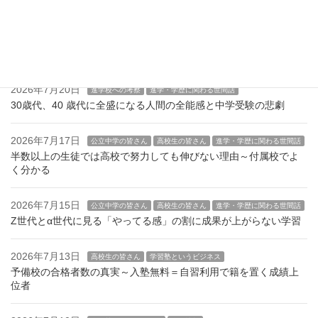
2026年7月22日
進学・学歴に関わる世間話
学習情報
一人っ子・第一子が優秀な理由。姉と弟の「弟」が陥る罠と逆転
劇
2026年7月20日
進学校への考察
進学・学歴に関わる世間話
30歳代、40 歳代に全盛になる人間の全能感と中学受験の悲劇
2026年7月17日
公立中学の皆さん
高校生の皆さん
進学・学歴に関わる世間話
半数以上の生徒では高校で努力しても伸びない理由～付属校でよ
く分かる
2026年7月15日
公立中学の皆さん
高校生の皆さん
進学・学歴に関わる世間話
Z世代とα世代に見る「やってる感」の割に成果が上がらない学習
2026年7月13日
高校生の皆さん
学習塾というビジネス
予備校の合格者数の真実～入塾無料＝自習利用で籍を置く成績上
位者