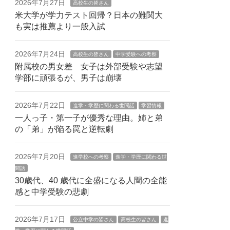
2026年7月27日
高校生の皆さん
米大学が学力テスト回帰？日本の難関大
も実は推薦より一般入試
2026年7月24日
高校生の皆さん
中学受験への考察
附属校の男女差 女子は外部受験や志望
学部に頑張るが、男子は崩壊
2026年7月22日
進学・学歴に関わる世間話
学習情報
一人っ子・第一子が優秀な理由。姉と弟
の「弟」が陥る罠と逆転劇
2026年7月20日
進学校への考察
進学・学歴に関わる世
間話
30歳代、40 歳代に全盛になる人間の全能
感と中学受験の悲劇
2026年7月17日
公立中学の皆さん
高校生の皆さん
進