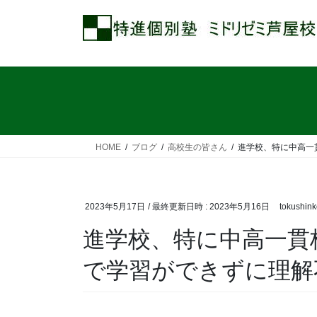
コ
ナ
ン
ビ
テ
ゲ
ン
ー
ツ
シ
へ
ョ
ス
ン
キ
に
ッ
移
HOME
ブログ
高校生の皆さん
進学校、特に中高一
プ
動
2023年5月17日
/ 最終更新日時 :
2023年5月16日
tokushin
進学校、特に中高一貫
で学習ができずに理解