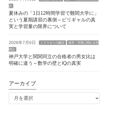
話
夏休みの「1日12時間学習で難関大学に」
という夏期講習の裏側～ビリギャルの真
実と学習量の限界について
2026年7月6日
ミドリゼミの解説
進学・学歴に関わる世
間話
神戸大学と関関同立の合格者の男女比は
明確に違う～数学の壁とIQの真実
アーカイブ
ア
ー
カ
イ
ブ