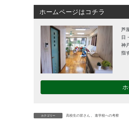
ホームページはコチラ
芦
日
神
指
ホ
高校生の皆さん
、
進学校への考察
カテゴリー