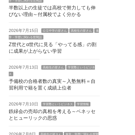
学・学歴に関わる世間話
半数以上の生徒では高校で努力しても伸
びない理由～付属校でよく分かる
2026年7月15日
公立中学の皆さん
高校生の皆さん
進
学・学歴に関わる世間話
Z世代とα世代に見る「やってる感」の割
に成果が上がらない学習
2026年7月13日
高校生の皆さん
学習塾というビジネ
ス
予備校の合格者数の真実～入塾無料＝自
習利用で籍を置く成績上位者
2026年7月10日
学習塾というビジネス
学習情報
鉄緑会の売却の真相を考える～ベネッセ
とヒューリックの思惑
2026年7月8日
高校生の皆さん
進学・学歴に関わる世間