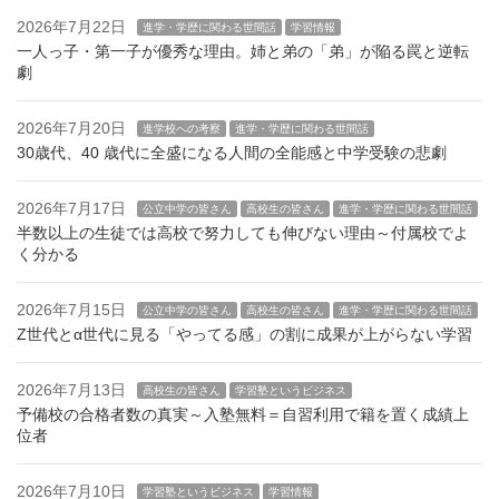
2026年7月22日
進学・学歴に関わる世間話
学習情報
一人っ子・第一子が優秀な理由。姉と弟の「弟」が陥る罠と逆転
劇
2026年7月20日
進学校への考察
進学・学歴に関わる世間話
30歳代、40 歳代に全盛になる人間の全能感と中学受験の悲劇
2026年7月17日
公立中学の皆さん
高校生の皆さん
進学・学歴に関わる世間話
半数以上の生徒では高校で努力しても伸びない理由～付属校でよ
く分かる
2026年7月15日
公立中学の皆さん
高校生の皆さん
進学・学歴に関わる世間話
Z世代とα世代に見る「やってる感」の割に成果が上がらない学習
2026年7月13日
高校生の皆さん
学習塾というビジネス
予備校の合格者数の真実～入塾無料＝自習利用で籍を置く成績上
位者
2026年7月10日
学習塾というビジネス
学習情報