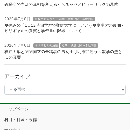
鉄緑会の売却の真相を考える～ベネッセとヒューリックの思惑
2026年7月8日
高校生の皆さん
進学・学歴に関わる世間話
夏休みの「1日12時間学習で難関大学に」という夏期講習の裏側～
ビリギャルの真実と学習量の限界について
2026年7月6日
ミドリゼミの解説
進学・学歴に関わる世間話
神戸大学と関関同立の合格者の男女比は明確に違う～数学の壁と
IQの真実
アーカイブ
ア
ー
カ
イ
トップページ
ブ
科目・料金・設備