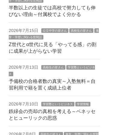
学・学歴に関わる世間話
半数以上の生徒では高校で努力しても伸
びない理由～付属校でよく分かる
2026年7月15日
公立中学の皆さん
高校生の皆さん
進
学・学歴に関わる世間話
Z世代とα世代に見る「やってる感」の割
に成果が上がらない学習
2026年7月13日
高校生の皆さん
学習塾というビジネ
ス
予備校の合格者数の真実～入塾無料＝自
習利用で籍を置く成績上位者
2026年7月10日
学習塾というビジネス
学習情報
鉄緑会の売却の真相を考える～ベネッセ
とヒューリックの思惑
2026年7月8日
高校生の皆さん
進学・学歴に関わる世間