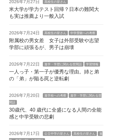
2026年7月27日
高校生の皆さん
米大学が学力テスト回帰？日本の難関大
も実は推薦より一般入試
2026年7月24日
高校生の皆さん
中学受験への考察
附属校の男女差 女子は外部受験や志望
学部に頑張るが、男子は崩壊
2026年7月22日
進学・学歴に関わる世間話
学習情報
一人っ子・第一子が優秀な理由。姉と弟
の「弟」が陥る罠と逆転劇
2026年7月20日
進学校への考察
進学・学歴に関わる世
間話
30歳代、40 歳代に全盛になる人間の全能
感と中学受験の悲劇
2026年7月17日
公立中学の皆さん
高校生の皆さん
進