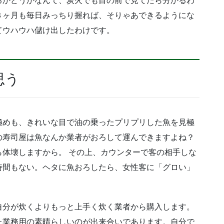
るかどうかなんて、炭火でも目の前で見てたら分かるわ
３ヶ月も毎日みっちり握れば、そりゃあできるようにな
てウハウハ儲け出したわけです。
思う
極めも、きれいな目で油の乗ったプリプリした魚を見極
の寿司屋は魚なんか業者がおろして運んできますよね？
体壊しますから。 その上、カウンターで客の相手しな
時間もない。ヘタに魚おろしたら、女性客に「グロい」
自分が炊くよりもっと上手く炊く業者から購入します。
た業務用の素晴らしいのが出来合いであります。自分で