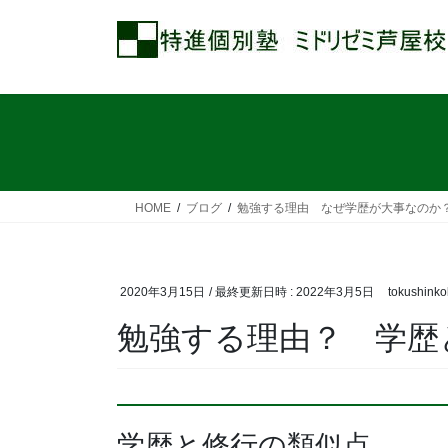
コ
ナ
ン
ビ
テ
ゲ
ン
ー
ツ
シ
へ
ョ
ス
ン
キ
に
ッ
移
HOME
ブログ
勉強する理由 なぜ学歴が大事なのか
プ
動
2020年3月15日
/ 最終更新日時 :
2022年3月5日
tokushink
勉強する理由？ 学歴
学歴と修行の類似点