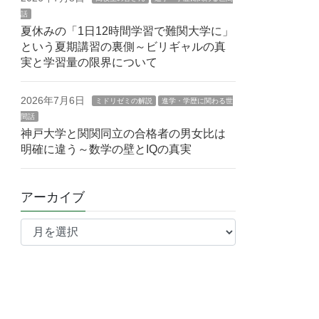
話
夏休みの「1日12時間学習で難関大学に」
という夏期講習の裏側～ビリギャルの真
実と学習量の限界について
2026年7月6日
ミドリゼミの解説
進学・学歴に関わる世
間話
神戸大学と関関同立の合格者の男女比は
明確に違う～数学の壁とIQの真実
アーカイブ
ア
ー
カ
イ
ブ