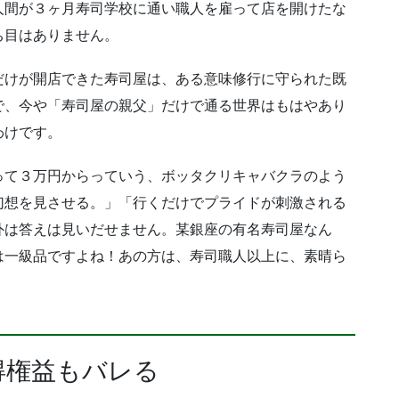
人間が３ヶ月寿司学校に通い職人を雇って店を開けたな
ち目はありません。
だけが開店できた寿司屋は、ある意味修行に守られた既
で、今や「寿司屋の親父」だけで通る世界はもはやあり
わけです。
って３万円からっていう、ボッタクリキャバクラのよう
幻想を見させる。」「行くだけでプライドが刺激される
外は答えは見いだせません。某銀座の有名寿司屋なん
は一級品ですよね！あの方は、寿司職人以上に、素晴ら
得権益もバレる