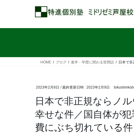
コ
ナ
ン
ビ
テ
ゲ
ン
ー
ツ
シ
へ
ョ
ス
ン
キ
に
ッ
移
HOME
ブログ
進学・学歴に関わる世間話
日本で非
プ
動
2023年2月8日
/ 最終更新日時 :
2023年2月9日
tokushinkob
日本で非正規ならノル
幸せな件／国自体が犯
費にぶち切れている件