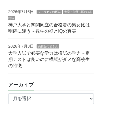
2026年7月6日
ミドリゼミの解説
進学・学歴に関わる世
間話
神戸大学と関関同立の合格者の男女比は
明確に違う～数学の壁とIQの真実
2026年7月3日
高校生の皆さん
大学入試で必要な学力は模試の学力～定
期テストは良いのに模試がダメな高校生
の特徴
アーカイブ
ア
ー
カ
イ
ブ