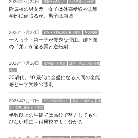
2026年7月24日
高校生の皆さん
中学受験への考察
附属校の男女差 女子は外部受験や志望
学部に頑張るが、男子は崩壊
2026年7月22日
進学・学歴に関わる世間話
学習情報
一人っ子・第一子が優秀な理由。姉と弟
の「弟」が陥る罠と逆転劇
2026年7月20日
進学校への考察
進学・学歴に関わる世
間話
30歳代、40 歳代に全盛になる人間の全能
感と中学受験の悲劇
2026年7月17日
公立中学の皆さん
高校生の皆さん
進
学・学歴に関わる世間話
半数以上の生徒では高校で努力しても伸
びない理由～付属校でよく分かる