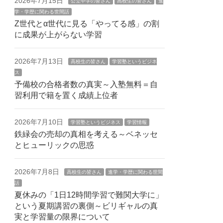
2026年7月15日
公立中学の皆さん
高校生の皆さん
進
学・学歴に関わる世間話
Z世代とα世代に見る「やってる感」の割
に成果が上がらない学習
2026年7月13日
高校生の皆さん
学習塾というビジネ
ス
予備校の合格者数の真実～入塾無料＝自
習利用で籍を置く成績上位者
2026年7月10日
学習塾というビジネス
学習情報
鉄緑会の売却の真相を考える～ベネッセ
とヒューリックの思惑
2026年7月8日
高校生の皆さん
進学・学歴に関わる世間
話
夏休みの「1日12時間学習で難関大学に」
という夏期講習の裏側～ビリギャルの真
実と学習量の限界について