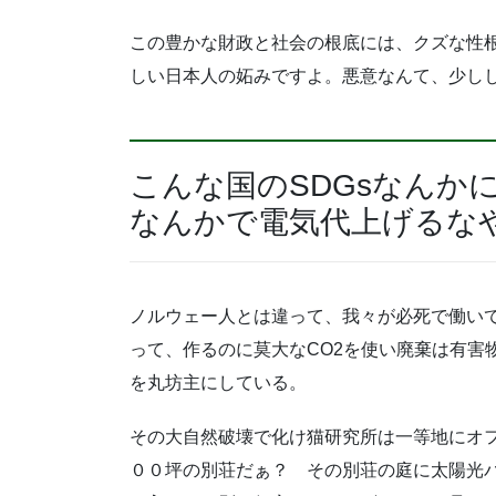
この豊かな財政と社会の根底には、クズな性
しい日本人の妬みですよ。悪意なんて、少し
こんな国のSDGsなんか
なんかで電気代上げるな
ノルウェー人とは違って、我々が必死で働い
って、作るのに莫大なCO2を使い廃棄は有害
を丸坊主にしている。
その大自然破壊で化け猫研究所は一等地にオ
００坪の別荘だぁ？ その別荘の庭に太陽光