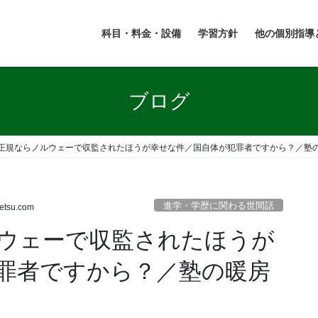
科目・料金・設備
学習方針
他の個別指導
ブログ
正規ならノルウェーで収監されたほうが幸せな件／国自体が犯罪者ですから？／塾
進学・学歴に関わる世間話
etsu.com
ウェーで収監されたほうが
罪者ですから？／塾の暖房