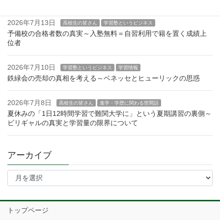
2026年7月13日
高校生の皆さん
学習塾というビジネス
予備校の合格者数の真実～入塾無料＝自習利用で籍を置く成績上
位者
2026年7月10日
学習塾というビジネス
学習情報
鉄緑会の売却の真相を考える～ベネッセとヒューリックの思惑
2026年7月8日
高校生の皆さん
進学・学歴に関わる世間話
夏休みの「1日12時間学習で難関大学に」という夏期講習の裏側～
ビリギャルの真実と学習量の限界について
アーカイブ
ア
ー
カ
イ
トップページ
ブ