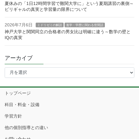
夏休みの「1日12時間学習で難関大学に」という夏期講習の裏側～
ビリギャルの真実と学習量の限界について
2026年7月6日
ミドリゼミの解説
進学・学歴に関わる世間話
神戸大学と関関同立の合格者の男女比は明確に違う～数学の壁と
IQの真実
アーカイブ
ア
ー
カ
イ
トップページ
ブ
科目・料金・設備
学習方針
他の個別指導との違い
お問い合わせ