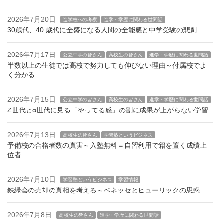
2026年7月20日
進学校への考察
進学・学歴に関わる世間話
30歳代、40 歳代に全盛になる人間の全能感と中学受験の悲劇
2026年7月17日
公立中学の皆さん
高校生の皆さん
進学・学歴に関わる世間話
半数以上の生徒では高校で努力しても伸びない理由～付属校でよ
く分かる
2026年7月15日
公立中学の皆さん
高校生の皆さん
進学・学歴に関わる世間話
Z世代とα世代に見る「やってる感」の割に成果が上がらない学習
2026年7月13日
高校生の皆さん
学習塾というビジネス
予備校の合格者数の真実～入塾無料＝自習利用で籍を置く成績上
位者
2026年7月10日
学習塾というビジネス
学習情報
鉄緑会の売却の真相を考える～ベネッセとヒューリックの思惑
2026年7月8日
高校生の皆さん
進学・学歴に関わる世間話