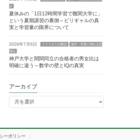
話
夏休みの「1日12時間学習で難関大学に」
という夏期講習の裏側～ビリギャルの真
実と学習量の限界について
2026年7月6日
ミドリゼミの解説
進学・学歴に関わる世
間話
神戸大学と関関同立の合格者の男女比は
明確に違う～数学の壁とIQの真実
アーカイブ
ア
ー
カ
イ
ブ
シーポリシー