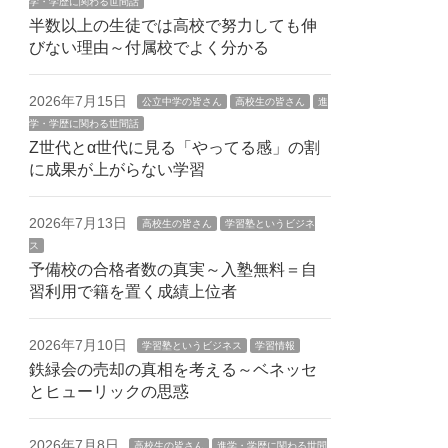
学・学歴に関わる世間話
半数以上の生徒では高校で努力しても伸
びない理由～付属校でよく分かる
2026年7月15日
公立中学の皆さん
高校生の皆さん
進
学・学歴に関わる世間話
Z世代とα世代に見る「やってる感」の割
に成果が上がらない学習
2026年7月13日
高校生の皆さん
学習塾というビジネ
ス
予備校の合格者数の真実～入塾無料＝自
習利用で籍を置く成績上位者
2026年7月10日
学習塾というビジネス
学習情報
鉄緑会の売却の真相を考える～ベネッセ
とヒューリックの思惑
2026年7月8日
高校生の皆さん
進学・学歴に関わる世間