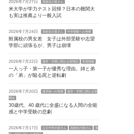
2026年7月27日
高校生の皆さん
米大学が学力テスト回帰？日本の難関大
も実は推薦より一般入試
2026年7月24日
高校生の皆さん
中学受験への考察
附属校の男女差 女子は外部受験や志望
学部に頑張るが、男子は崩壊
2026年7月22日
進学・学歴に関わる世間話
学習情報
一人っ子・第一子が優秀な理由。姉と弟
の「弟」が陥る罠と逆転劇
2026年7月20日
進学校への考察
進学・学歴に関わる世
間話
30歳代、40 歳代に全盛になる人間の全能
感と中学受験の悲劇
2026年7月17日
公立中学の皆さん
高校生の皆さん
進