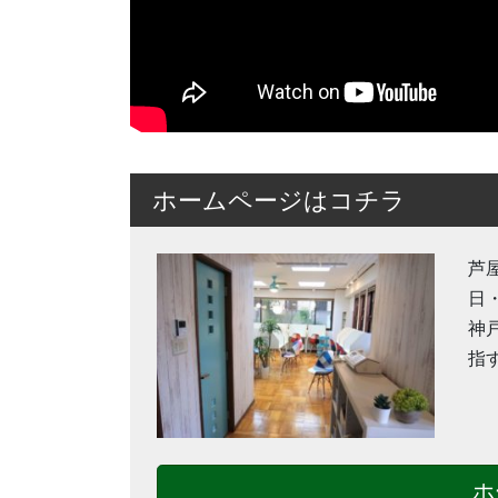
ホームページはコチラ
芦
日
神
指
ホ