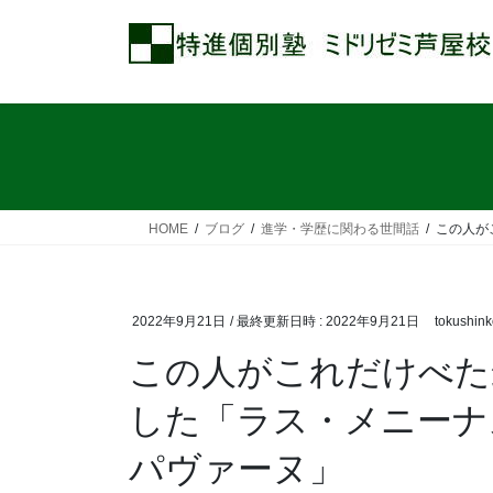
コ
ナ
ン
ビ
テ
ゲ
ン
ー
ツ
シ
へ
ョ
ス
ン
キ
に
ッ
移
HOME
ブログ
進学・学歴に関わる世間話
この人が
プ
動
2022年9月21日
/ 最終更新日時 :
2022年9月21日
tokushin
この人がこれだけべた
した「ラス・メニーナ
パヴァーヌ」