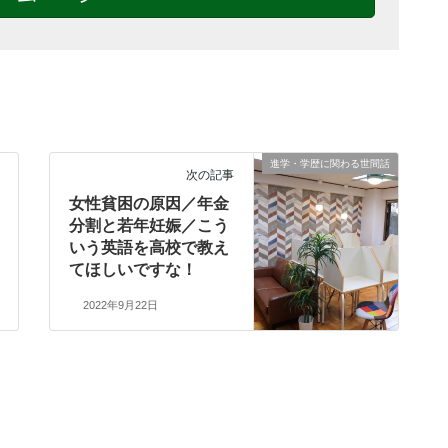
進学・学歴に関わる世間話
次の記事
女性貧困の原因／年金
分割と若年妊娠／こう
いう英語を高校で教え
てほしいですな！
2022年9月22日