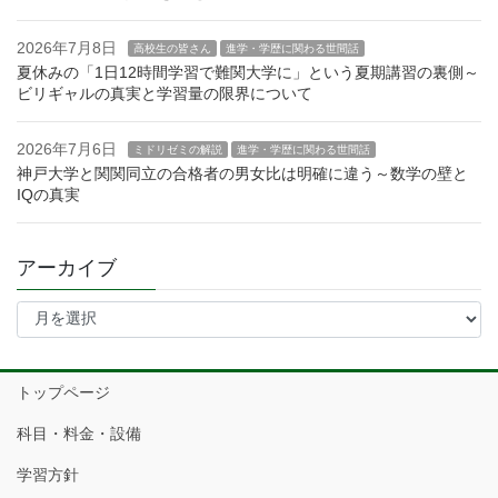
2026年7月8日
高校生の皆さん
進学・学歴に関わる世間話
夏休みの「1日12時間学習で難関大学に」という夏期講習の裏側～
ビリギャルの真実と学習量の限界について
2026年7月6日
ミドリゼミの解説
進学・学歴に関わる世間話
神戸大学と関関同立の合格者の男女比は明確に違う～数学の壁と
IQの真実
アーカイブ
ア
ー
カ
イ
トップページ
ブ
科目・料金・設備
学習方針