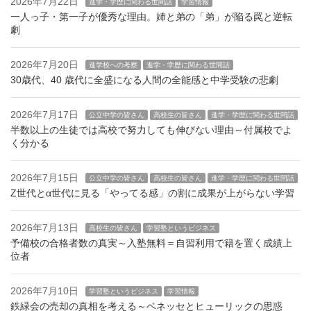
2026年7月22日
進学・学歴に関わる世間話
学習情報
一人っ子・第一子が優秀な理由。姉と弟の「弟」が陥る罠と逆転
劇
2026年7月20日
進学校への考察
進学・学歴に関わる世間話
30歳代、40 歳代に全盛になる人間の全能感と中学受験の悲劇
2026年7月17日
公立中学の皆さん
高校生の皆さん
進学・学歴に関わる世間話
半数以上の生徒では高校で努力しても伸びない理由～付属校でよ
く分かる
2026年7月15日
公立中学の皆さん
高校生の皆さん
進学・学歴に関わる世間話
Z世代とα世代に見る「やってる感」の割に成果が上がらない学習
2026年7月13日
高校生の皆さん
学習塾というビジネス
予備校の合格者数の真実～入塾無料＝自習利用で籍を置く成績上
位者
2026年7月10日
学習塾というビジネス
学習情報
鉄緑会の売却の真相を考える～ベネッセとヒューリックの思惑