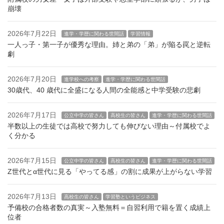
崩壊
2026年7月22日
進学・学歴に関わる世間話
学習情報
一人っ子・第一子が優秀な理由。姉と弟の「弟」が陥る罠と逆転
劇
2026年7月20日
進学校への考察
進学・学歴に関わる世間話
30歳代、40 歳代に全盛になる人間の全能感と中学受験の悲劇
2026年7月17日
公立中学の皆さん
高校生の皆さん
進学・学歴に関わる世間話
半数以上の生徒では高校で努力しても伸びない理由～付属校でよ
く分かる
2026年7月15日
公立中学の皆さん
高校生の皆さん
進学・学歴に関わる世間話
Z世代とα世代に見る「やってる感」の割に成果が上がらない学習
2026年7月13日
高校生の皆さん
学習塾というビジネス
予備校の合格者数の真実～入塾無料＝自習利用で籍を置く成績上
位者