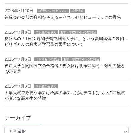
2026年7月10日
学習塾というビジネス
学習情報
鉄緑会の売却の真相を考える～ベネッセとヒューリックの思惑
2026年7月8日
高校生の皆さん
進学・学歴に関わる世間話
夏休みの「1日12時間学習で難関大学に」という夏期講習の裏側～
ビリギャルの真実と学習量の限界について
2026年7月6日
ミドリゼミの解説
進学・学歴に関わる世間話
神戸大学と関関同立の合格者の男女比は明確に違う～数学の壁と
IQの真実
2026年7月3日
高校生の皆さん
大学入試で必要な学力は模試の学力～定期テストは良いのに模試
がダメな高校生の特徴
アーカイブ
ア
ー