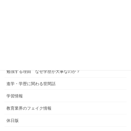
公立中学の皆さん
高校生の皆さん
中学受験への考察
進学校への考察
学習塾というビジネス
勉強する理由 なぜ学歴が大事なのか？
進学・学歴に関わる世間話
学習情報
教育業界のフェイク情報
休日版