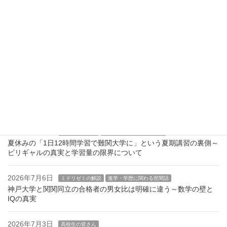
2026年7月15日
公立中学の皆さん
高校生の皆さん
進学・学歴に関わる世間話
Z世代とα世代に見る「やってる感」の割に成果が上がらない学習
2026年7月13日
高校生の皆さん
学習塾というビジネス
予備校の合格者数の真実～入塾無料＝自習利用で籍を置く成績上
位者
2026年7月10日
学習塾というビジネス
学習情報
鉄緑会の売却の真相を考える～ベネッセとヒューリックの思惑
2026年7月8日
高校生の皆さん
進学・学歴に関わる世間話
夏休みの「1日12時間学習で難関大学に」という夏期講習の裏側～
ビリギャルの真実と学習量の限界について
2026年7月6日
ミドリゼミの解説
進学・学歴に関わる世間話
神戸大学と関関同立の合格者の男女比は明確に違う～数学の壁と
IQの真実
2026年7月3日
高校生の皆さん