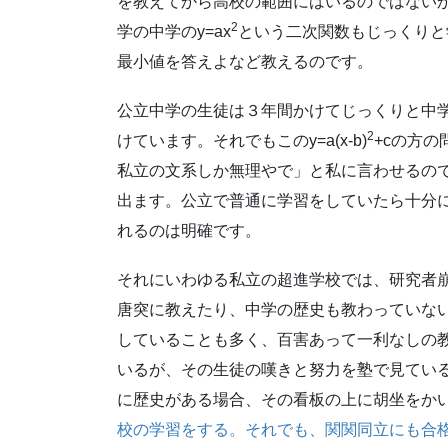
を教えてから高校の範囲にはいるのではない
2
学の中学のy=ax
という二次関数もじっくりと学習
最小値を答えよなど教えるのです。
公立中学の生徒は３年間かけてじっくりと中
2
けています。それでもこのy=a(x-b)
+cの方
私立の文系しか無理やで」と私に言わせるの
出ます。公立で普通に学習をしていたら十分
れるのは明確です。
それにいわゆる私立の超進学校では、研究者
唐突に教えたり、中学の歴史も教わっていな
していることも多く、百害あって一利なしの
いるが、その生徒の嘆きと努力を塾で見てい
に歴史がある場合、その看板の上に胡坐をか
校の学習をする。それでも、関関同立にも合