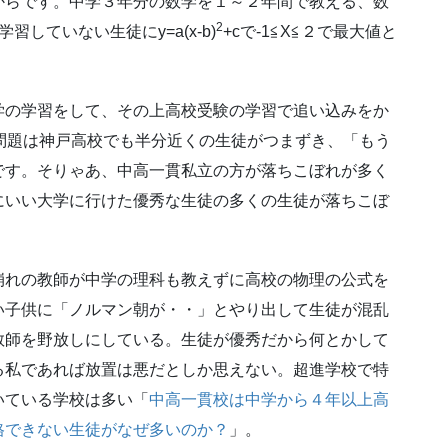
からです。中学３年分の数学を１～２年間で教える、数
2
していない生徒にy=a(x-b)
+cで-1≦X≦２で最大値と
学の学習をして、その上高校受験の学習で追い込みをか
の問題は神戸高校でも半分近くの生徒がつまずき、「もう
です。そりゃあ、中高一貫私立の方が落ちこぼれが多く
にいい大学に行けた優秀な生徒の多くの生徒が落ちこぼ
崩れの教師が中学の理科も教えずに高校の物理の公式を
い子供に「ノルマン朝が・・」とやり出して生徒が混乱
教師を野放しにしている。生徒が優秀だから何とかして
る私であれば放置は悪だとしか思えない。超進学校で特
いている学校は多い「
中高一貫校は中学から４年以上高
格できない生徒がなぜ多いのか？
」。