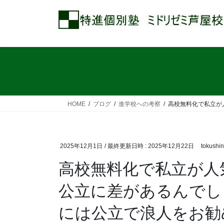
コ
ナ
ン
ビ
テ
ゲ
ン
ー
ツ
シ
へ
ョ
ス
ン
キ
に
ッ
移
HOME
ブログ
進学校への考察
高校無料化で私立が
プ
動
2025年12月1日
/ 最終更新日時 :
2025年12月22日
tokushi
高校無料化で私立が人
公立に差があるんでし
には公立で浪人をお勧