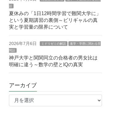
話
夏休みの「1日12時間学習で難関大学に」
という夏期講習の裏側～ビリギャルの真
実と学習量の限界について
2026年7月6日
ミドリゼミの解説
進学・学歴に関わる世
間話
神戸大学と関関同立の合格者の男女比は
明確に違う～数学の壁とIQの真実
アーカイブ
ア
ー
カ
イ
ブ