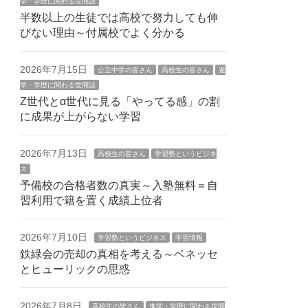
学・学歴に関わる世間話
半数以上の生徒では高校で努力しても伸
びない理由～付属校でよく分かる
2026年7月15日
公立中学の皆さん
高校生の皆さん
進
学・学歴に関わる世間話
Z世代とα世代に見る「やってる感」の割
に成果が上がらない学習
2026年7月13日
高校生の皆さん
学習塾というビジネ
ス
予備校の合格者数の真実～入塾無料＝自
習利用で籍を置く成績上位者
2026年7月10日
学習塾というビジネス
学習情報
鉄緑会の売却の真相を考える～ベネッセ
とヒューリックの思惑
2026年7月8日
高校生の皆さん
進学・学歴に関わる世間