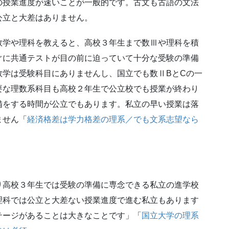
の授業進度が速いことが一般的です。古文も古語の文法
公立と大差はありません。
数学や理科を教えると、高校３年生まで数Ⅲや理科を積
ぐに共通テストが目の前に迫っていて十分な受験の準備
数学は受験科目にありませんし、国立でも数ⅡBとCの一
要な理数系科目も高校２年生で公立校でも授業が終わり
備をする時間が公立でもあります。私立の早い授業は落
ません「
経済格差は学力格差の理系／でも文系志望なら
り高校３年生では受験の準備に専念できる私立の進学校
理科では公立と大差ない授業進度で進む私立もあります
テージがあることは大きなことです」「
国立大学の理系