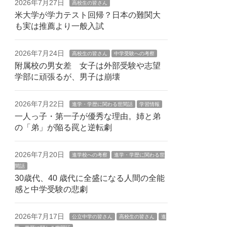
2026年7月27日
高校生の皆さん
米大学が学力テスト回帰？日本の難関大
も実は推薦より一般入試
2026年7月24日
高校生の皆さん
中学受験への考察
附属校の男女差 女子は外部受験や志望
学部に頑張るが、男子は崩壊
2026年7月22日
進学・学歴に関わる世間話
学習情報
一人っ子・第一子が優秀な理由。姉と弟
の「弟」が陥る罠と逆転劇
2026年7月20日
進学校への考察
進学・学歴に関わる世
間話
30歳代、40 歳代に全盛になる人間の全能
感と中学受験の悲劇
2026年7月17日
公立中学の皆さん
高校生の皆さん
進