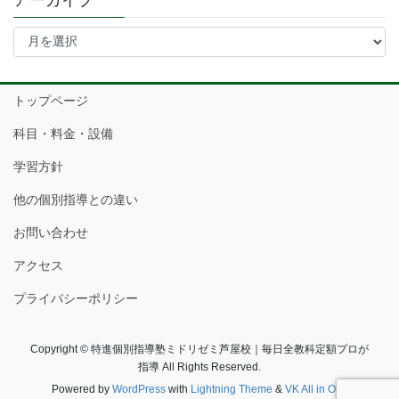
アーカイブ
ア
ー
カ
イ
トップページ
ブ
科目・料金・設備
学習方針
他の個別指導との違い
お問い合わせ
アクセス
プライバシーポリシー
Copyright © 特進個別指導塾ミドリゼミ芦屋校｜毎日全教科定額プロが
指導 All Rights Reserved.
Powered by
WordPress
with
Lightning Theme
&
VK All in One