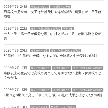
2026年7月24日
高校生の皆さん
中学受験への考察
附属校の男女差 女子は外部受験や志望学部に頑張るが、男子は
崩壊
2026年7月22日
進学・学歴に関わる世間話
学習情報
一人っ子・第一子が優秀な理由。姉と弟の「弟」が陥る罠と逆転
劇
2026年7月20日
進学校への考察
進学・学歴に関わる世間話
30歳代、40 歳代に全盛になる人間の全能感と中学受験の悲劇
2026年7月17日
公立中学の皆さん
高校生の皆さん
進学・学歴に関わる世間話
半数以上の生徒では高校で努力しても伸びない理由～付属校でよ
く分かる
2026年7月15日
公立中学の皆さん
高校生の皆さん
進学・学歴に関わる世間話
Z世代とα世代に見る「やってる感」の割に成果が上がらない学習
2026年7月13日
高校生の皆さん
学習塾というビジネス