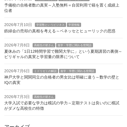
予備校の合格者数の真実～入塾無料＝自習利用で籍を置く成績上
位者
2026年7月10日
学習塾というビジネス
学習情報
鉄緑会の売却の真相を考える～ベネッセとヒューリックの思惑
2026年7月8日
高校生の皆さん
進学・学歴に関わる世間話
夏休みの「1日12時間学習で難関大学に」という夏期講習の裏側～
ビリギャルの真実と学習量の限界について
2026年7月6日
ミドリゼミの解説
進学・学歴に関わる世間話
神戸大学と関関同立の合格者の男女比は明確に違う～数学の壁と
IQの真実
2026年7月3日
高校生の皆さん
大学入試で必要な学力は模試の学力～定期テストは良いのに模試
がダメな高校生の特徴