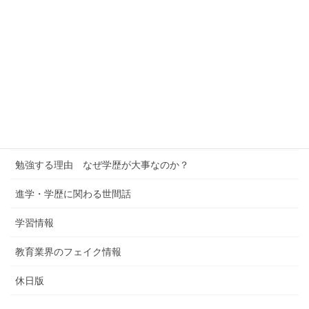
公立中学の皆さん
高校生の皆さん
中学受験への考察
進学校への考察
学習塾というビジネス
勉強する理由 なぜ学歴が大事なのか？
進学・学歴に関わる世間話
学習情報
教育業界のフェイク情報
休日版