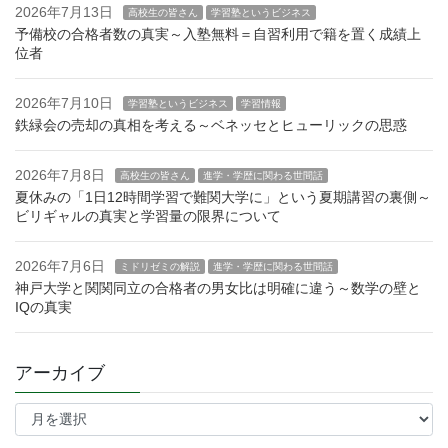
2026年7月13日
高校生の皆さん
学習塾というビジネス
予備校の合格者数の真実～入塾無料＝自習利用で籍を置く成績上
位者
2026年7月10日
学習塾というビジネス
学習情報
鉄緑会の売却の真相を考える～ベネッセとヒューリックの思惑
2026年7月8日
高校生の皆さん
進学・学歴に関わる世間話
夏休みの「1日12時間学習で難関大学に」という夏期講習の裏側～
ビリギャルの真実と学習量の限界について
2026年7月6日
ミドリゼミの解説
進学・学歴に関わる世間話
神戸大学と関関同立の合格者の男女比は明確に違う～数学の壁と
IQの真実
アーカイブ
ア
ー
カ