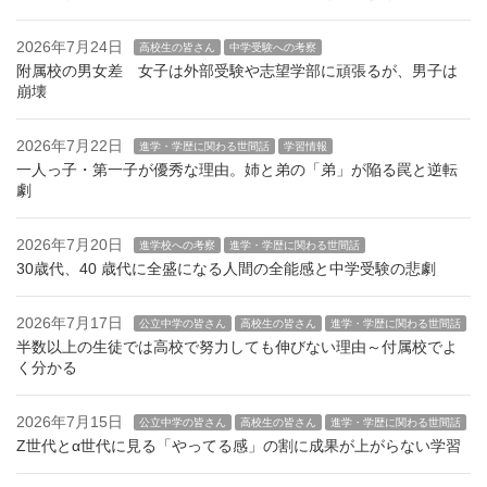
2026年7月24日
高校生の皆さん
中学受験への考察
附属校の男女差 女子は外部受験や志望学部に頑張るが、男子は
崩壊
2026年7月22日
進学・学歴に関わる世間話
学習情報
一人っ子・第一子が優秀な理由。姉と弟の「弟」が陥る罠と逆転
劇
2026年7月20日
進学校への考察
進学・学歴に関わる世間話
30歳代、40 歳代に全盛になる人間の全能感と中学受験の悲劇
2026年7月17日
公立中学の皆さん
高校生の皆さん
進学・学歴に関わる世間話
半数以上の生徒では高校で努力しても伸びない理由～付属校でよ
く分かる
2026年7月15日
公立中学の皆さん
高校生の皆さん
進学・学歴に関わる世間話
Z世代とα世代に見る「やってる感」の割に成果が上がらない学習