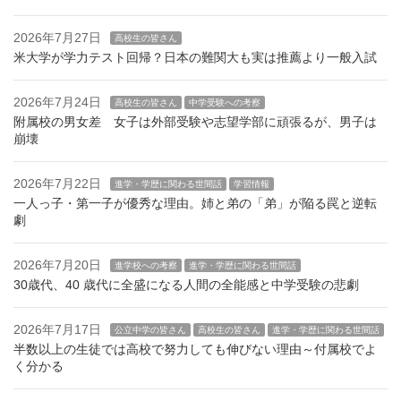
2026年7月27日
高校生の皆さん
米大学が学力テスト回帰？日本の難関大も実は推薦より一般入試
2026年7月24日
高校生の皆さん
中学受験への考察
附属校の男女差 女子は外部受験や志望学部に頑張るが、男子は
崩壊
2026年7月22日
進学・学歴に関わる世間話
学習情報
一人っ子・第一子が優秀な理由。姉と弟の「弟」が陥る罠と逆転
劇
2026年7月20日
進学校への考察
進学・学歴に関わる世間話
30歳代、40 歳代に全盛になる人間の全能感と中学受験の悲劇
2026年7月17日
公立中学の皆さん
高校生の皆さん
進学・学歴に関わる世間話
半数以上の生徒では高校で努力しても伸びない理由～付属校でよ
く分かる