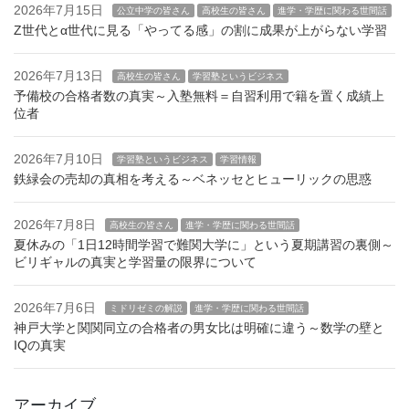
2026年7月15日
公立中学の皆さん
高校生の皆さん
進学・学歴に関わる世間話
Z世代とα世代に見る「やってる感」の割に成果が上がらない学習
2026年7月13日
高校生の皆さん
学習塾というビジネス
予備校の合格者数の真実～入塾無料＝自習利用で籍を置く成績上
位者
2026年7月10日
学習塾というビジネス
学習情報
鉄緑会の売却の真相を考える～ベネッセとヒューリックの思惑
2026年7月8日
高校生の皆さん
進学・学歴に関わる世間話
夏休みの「1日12時間学習で難関大学に」という夏期講習の裏側～
ビリギャルの真実と学習量の限界について
2026年7月6日
ミドリゼミの解説
進学・学歴に関わる世間話
神戸大学と関関同立の合格者の男女比は明確に違う～数学の壁と
IQの真実
アーカイブ