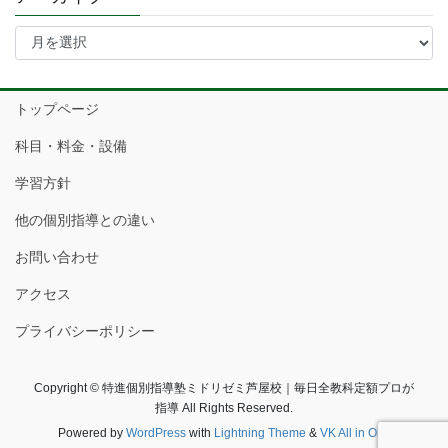
ア
ー
カ
イ
トップページ
ブ
科目・料金・設備
学習方針
他の個別指導との違い
お問い合わせ
アクセス
プライバシーポリシー
Copyright © 特進個別指導塾ミドリゼミ芦屋校｜毎日全教科定額プロが
指導 All Rights Reserved.
Powered by
WordPress
with
Lightning Theme
&
VK All in One