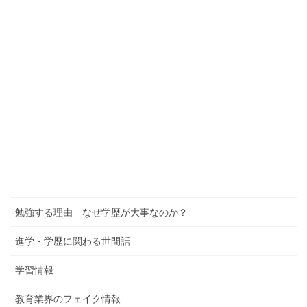
学習情報カテゴリー
ミドリゼミの解説
公立中学の皆さん
高校生の皆さん
中学受験への考察
進学校への考察
学習塾というビジネス
勉強する理由 なぜ学歴が大事なのか？
進学・学歴に関わる世間話
学習情報
教育業界のフェイク情報