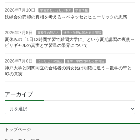
2026年7月10日
学習塾というビジネス
学習情報
鉄緑会の売却の真相を考える～ベネッセとヒューリックの思惑
2026年7月8日
高校生の皆さん
進学・学歴に関わる世間話
夏休みの「1日12時間学習で難関大学に」という夏期講習の裏側～
ビリギャルの真実と学習量の限界について
2026年7月6日
ミドリゼミの解説
進学・学歴に関わる世間話
神戸大学と関関同立の合格者の男女比は明確に違う～数学の壁と
IQの真実
アーカイブ
ア
ー
カ
イ
トップページ
ブ