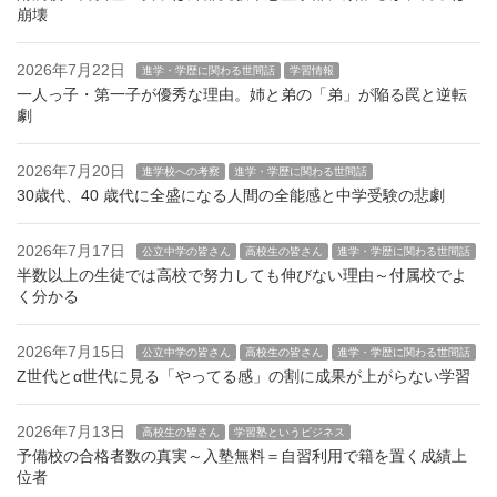
崩壊
2026年7月22日
進学・学歴に関わる世間話
学習情報
一人っ子・第一子が優秀な理由。姉と弟の「弟」が陥る罠と逆転
劇
2026年7月20日
進学校への考察
進学・学歴に関わる世間話
30歳代、40 歳代に全盛になる人間の全能感と中学受験の悲劇
2026年7月17日
公立中学の皆さん
高校生の皆さん
進学・学歴に関わる世間話
半数以上の生徒では高校で努力しても伸びない理由～付属校でよ
く分かる
2026年7月15日
公立中学の皆さん
高校生の皆さん
進学・学歴に関わる世間話
Z世代とα世代に見る「やってる感」の割に成果が上がらない学習
2026年7月13日
高校生の皆さん
学習塾というビジネス
予備校の合格者数の真実～入塾無料＝自習利用で籍を置く成績上
位者