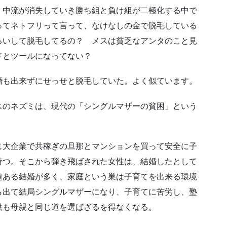
、中流が消失していき勝ち組と負け組が二極化する中で
ってネトフリって言って、なけなしの金で脱毛している
ろいして脱毛してるの？ メスは貧乏なアンタのこと見
ドとツールになってない？
婚も出来ずにせっせと脱毛していた。よく似ています。
スのネズミは、現代の「シングルマザーの貧困」という
じ大企業で共稼ぎの旦那とマンションを買って安全に子
持つ。そこから弾き飛ばされた女性は、結婚したとして
題ある結婚が多く、家庭という巣は子育てを出来る環境
ら出て結局シングルマザーになり、子育てに苦労し、塾
供も母親と同じ道を選ばざるを得なくなる。