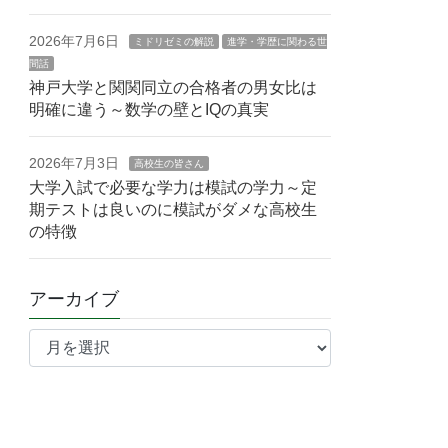
2026年7月6日
ミドリゼミの解説
進学・学歴に関わる世
間話
神戸大学と関関同立の合格者の男女比は
明確に違う～数学の壁とIQの真実
2026年7月3日
高校生の皆さん
大学入試で必要な学力は模試の学力～定
期テストは良いのに模試がダメな高校生
の特徴
アーカイブ
ア
ー
カ
イ
ブ