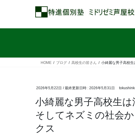
コ
ナ
ン
ビ
テ
ゲ
ン
ー
ツ
シ
へ
ョ
ス
ン
キ
に
ッ
移
HOME
ブログ
高校生の皆さん
小綺麗な男子高校生
プ
動
2026年5月22日
/ 最終更新日時 :
2026年5月31日
tokushin
小綺麗な男子高校生は
そしてネズミの社会か
クス