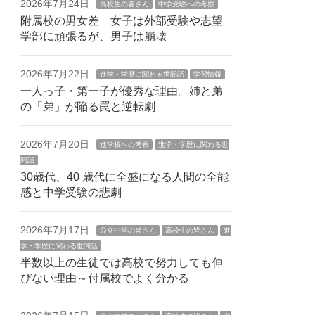
2026年7月24日
高校生の皆さん
中学受験への考察
附属校の男女差 女子は外部受験や志望
学部に頑張るが、男子は崩壊
2026年7月22日
進学・学歴に関わる世間話
学習情報
一人っ子・第一子が優秀な理由。姉と弟
の「弟」が陥る罠と逆転劇
2026年7月20日
進学校への考察
進学・学歴に関わる世
間話
30歳代、40 歳代に全盛になる人間の全能
感と中学受験の悲劇
2026年7月17日
公立中学の皆さん
高校生の皆さん
進
学・学歴に関わる世間話
半数以上の生徒では高校で努力しても伸
びない理由～付属校でよく分かる