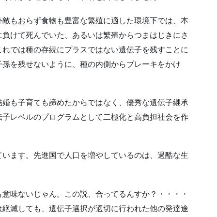
外敵もおらず食物も豊富な繁殖に適した環境下では、本
に負けて死んでいた、あるいは繁殖からつまはじきにさ
これでは種の存続にプラスではない遺伝子を残すことに
子孫を残せないように、種の内側からブレーキをかけ
結婚も子育ても諦めたからではなく、優秀な遺伝子継承
伝子レベルのプログラムとして二極化と高負担社会を作
ています。先進国で人口を増やしているのは、過酷な生
も意味ないじゃん。この説、合ってるんすか？・・・・
は絶滅しても、遺伝子選択が適切に行われた他の発達途