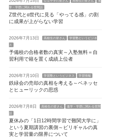
2026年7月15日
公立中学の皆さん
高校生の皆さん
進
学・学歴に関わる世間話
Z世代とα世代に見る「やってる感」の割
に成果が上がらない学習
2026年7月13日
高校生の皆さん
学習塾というビジネ
ス
予備校の合格者数の真実～入塾無料＝自
習利用で籍を置く成績上位者
2026年7月10日
学習塾というビジネス
学習情報
鉄緑会の売却の真相を考える～ベネッセ
とヒューリックの思惑
2026年7月8日
高校生の皆さん
進学・学歴に関わる世間
話
夏休みの「1日12時間学習で難関大学に」
という夏期講習の裏側～ビリギャルの真
実と学習量の限界について